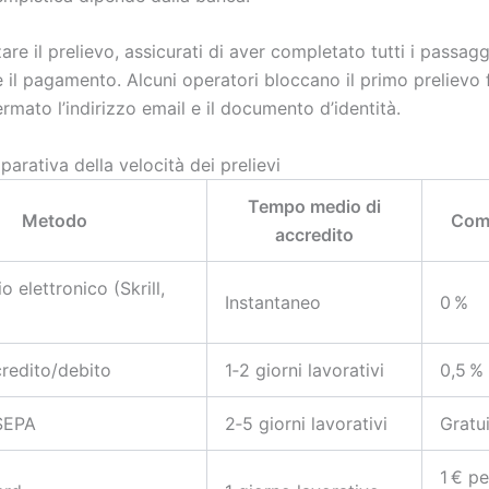
are il prelievo, assicurati di aver completato tutti i passa
e il pagamento. Alcuni operatori bloccano il primo prelievo
mato l’indirizzo email e il documento d’identità.
arativa della velocità dei prelievi
Tempo medio di
Metodo
Com
accredito
o elettronico (Skrill,
Instantaneo
0 %
credito/debito
1‑2 giorni lavorativi
0,5 %
 SEPA
2‑5 giorni lavorativi
Gratu
1 € pe