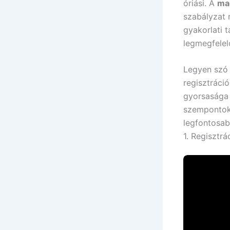
óriási. A
mag
szabályzat r
gyakorlati 
legmegfelel
Legyen szó 
regisztráci
gyorsasága 
szempontoka
legfontosab
1. Regisztrá