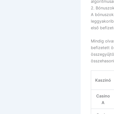
algoritmusai
2. Bónuszo
A bónuszok
leggyakorib
első befizet
Mindig olva
befizetett 
összegyűjtö
összehasonl
Kaszinó
Casino
A