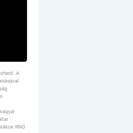
ezhető. A
adásával
sság
n.
 magyar
ltai
játékok RNG