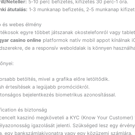
ill/Neteller:
5‑10 perc befizetés, kifizetés 30 perc‑1 óra.
ki átutalás:
1‑3 munkanap befizetés, 2‑5 munkanap kifizet
p és webes élmény
tékosok egyre többet játszanak okostelefonról vagy tablet
yar casino online
platformok natív mobil appot kínálnak i
dszerekre, de a responsív weboldalak is könnyen használh
őnyei:
rsabb betöltés, mivel a grafika előre letöltődik.
sh értesítések a legújabb promóciókról.
ztonságos bejelentkezés biometrikus azonosítással.
fication és biztonság
icencelt kaszinó megköveteli a KYC (Know Your Customer) 
lyazonosság igazolását jelenti. Szükséged lesz egy érvén
a, egy bankszámlakivonatra vagy egy közüzemi számlára.