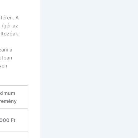
téren. A
 ígér az
áltozóak.
zani a
atban
yen
ximum
remény
000 Ft