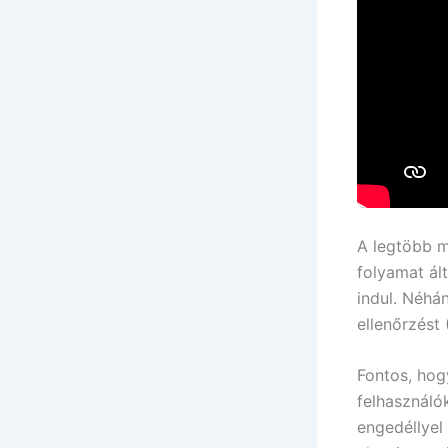
A legtöbb m
folyamat ál
indul. Néhá
ellenőrzést
Fontos, hog
felhasználó
engedéllyel