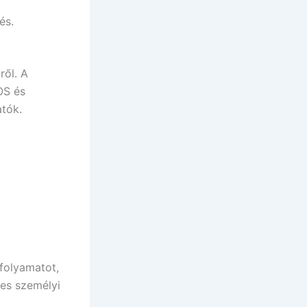
és.
ről. A
OS és
atók.
folyamatot,
yes személyi