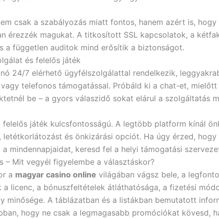
nem csak a szabályozás miatt fontos, hanem azért is, hogy
n érezzék magukat. A titkosított SSL kapcsolatok, a kétfa
és a független auditok mind erősítik a biztonságot.
lgálat és felelős játék
inó 24/7 elérhető ügyfélszolgálattal rendelkezik, leggyakra
l vagy telefonos támogatással. Próbáld ki a chat-et, mielőt
ktetnél be – a gyors válaszidő sokat elárul a szolgáltatás 
 felelős játék kulcsfontosságú. A legtöbb platform kínál ön
 letétkorlátozást és önkizárási opciót. Ha úgy érzed, hogy 
a a mindennapjaidat, keresd fel a helyi támogatási szerveze
s – Mit vegyél figyelembe a választáskor?
or a
magyar casino online
világában vágsz bele, a legfont
a licenc, a bónuszfeltételek átláthatósága, a fizetési mód
y minősége. A táblázatban és a listákban bemutatott info
abban, hogy ne csak a legmagasabb promóciókat kövesd, 