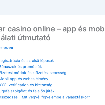
r casino online – app és mobi
álati útmutató
26-05-28
Regisztráció és az első lépések
 Bónuszok és promóciók
Fizetési módok és kifizetési sebesség
 Mobil app és webes élmény
KYC, verification és biztonság
Ügyfélszolgálat és felelős játék
 Összegzés – Mit vegyél figyelembe a választáskor?