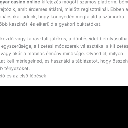
yar casino online
kifejezés mögött számos platform, bón
ejtőzik, amit érdemes átlátni, mielőtt regisztrálnál. Ebben 
tanácsokat adunk, hogy könnyedén megtaláld a számodra
őbb kaszinót, és elkerüld a gyakori buktatókat.
kezdő vagy tapasztalt játékos, a döntéseidet befolyásolhat
ó egyszerűsége, a fizetési módszerek választéka, a kifizeté
vagy akár a mobilos élmény minősége. Olvasd el, milyen
t kell mérlegelned, és használd a táblázatot, hogy összeh
b tényezőket.
ció és az első lépések