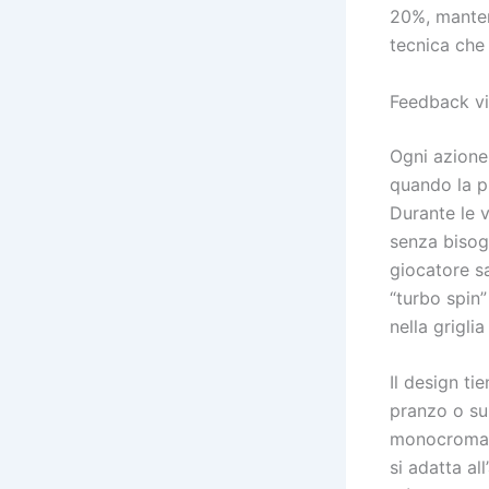
20%, manten
tecnica che 
Feedback vi
Ogni azione 
quando la pu
Durante le v
senza bisogn
giocatore sa
“turbo spin”
nella griglia
Il design ti
pranzo o sui
monocromatic
si adatta al