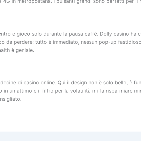
 4G in metropolitana. I pulsanti grandi sono perfetti per il 
entro e gioco solo durante la pausa caffè. Dolly casino ha 
o da perdere: tutto è immediato, nessun pop-up fastidioso
alth è geniale.
ecine di casino online. Qui il design non è solo bello, è fu
 in un attimo e il filtro per la volatilità mi fa risparmiare mi
nsigliato.