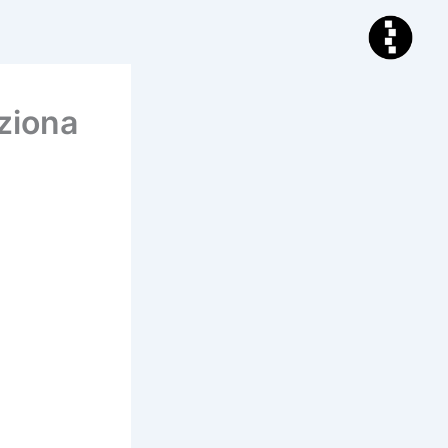
nziona