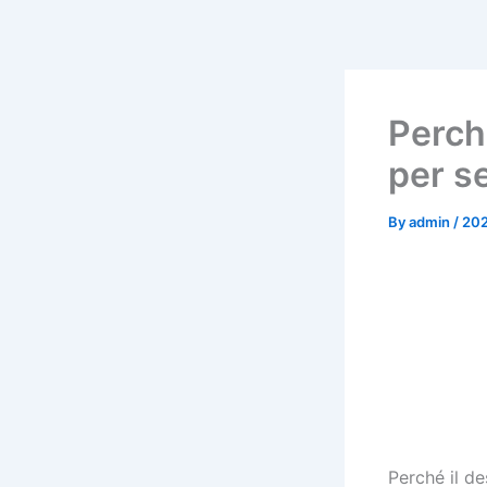
Skip
to
content
Perché
per se
By
admin
/
20
Perché il de