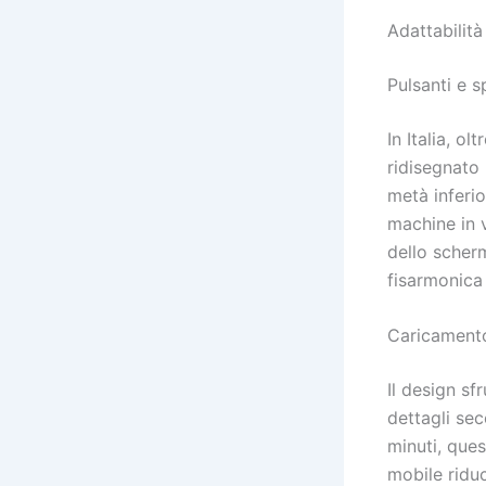
Adattabilità
Pulsanti e s
In Italia, o
ridisegnato 
metà inferio
machine in v
dello scher
fisarmonica
Caricamento
Il design sf
dettagli sec
minuti, ques
mobile riduc