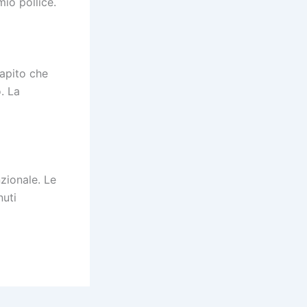
mio pollice.
capito che
. La
nzionale. Le
nuti