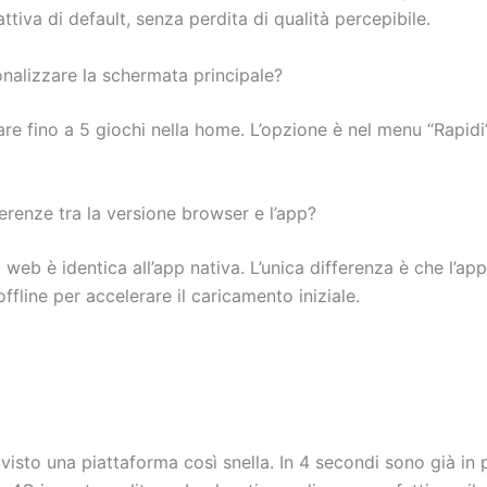
ttiva di default, senza perdita di qualità percepibile.
nalizzare la schermata principale?
sare fino a 5 giochi nella home. L’opzione è nel menu “Rapidi
erenze tra la versione browser e l’app?
a web è identica all’app nativa. L’unica differenza è che l’app
ffline per accelerare il caricamento iniziale.
isto una piattaforma così snella. In 4 secondi sono già in p