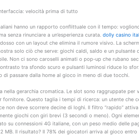
interfaccia: velocità prima di tutto
italiani hanno un rapporto conflittuale con il tempo: voglion
ma senza rinunciare a un’esperienza curata.
dolly casino ita
dosso con un layout che elimina il rumore visivo. La scher
ostra solo ciò che serve: giochi caldi, saldo e un pulsante 
bile. Non ci sono caroselli animati o pop-up che rubano se
 contrasto tra sfondo scuro e pulsanti luminosi riduce lo sfor
 di passare dalla home al gioco in meno di due tocchi.
ta nella gerarchia cromatica. Le slot sono raggruppate per vo
 fornitore. Questo taglia i tempi di ricerca: un utente che 
ce non deve scorrere decine di loghi. Il filtro “rapido” attiva
ente giochi con giri brevi (3 secondi o meno). Ogni eleme
tato su connessioni 4G italiane, con un peso medio delle pa
1,2 MB. Il risultato? Il 78% dei giocatori arriva al gioco entro