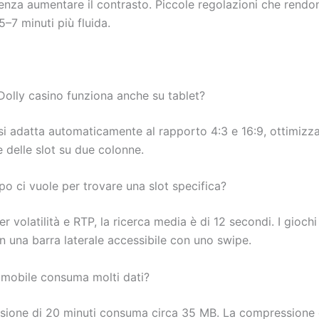
senza aumentare il contrasto. Piccole regolazioni che rendo
5–7 minuti più fluida.
 Dolly casino funziona anche su tablet?
t si adatta automaticamente al rapporto 4:3 e 16:9, ottimizz
 delle slot su due colonne.
o ci vuole per trovare una slot specifica?
per volatilità e RTP, la ricerca media è di 12 secondi. I giochi 
n una barra laterale accessibile con uno swipe.
 mobile consuma molti dati?
sione di 20 minuti consuma circa 35 MB. La compressione 