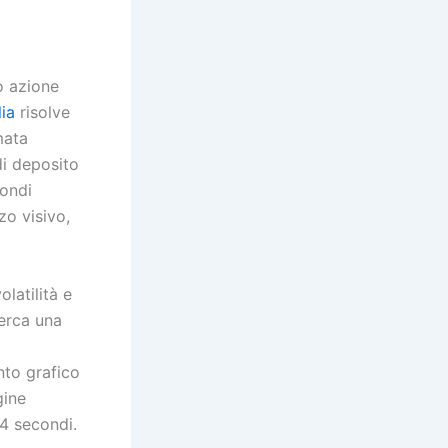
o azione
lia
risolve
mata
di deposito
condi
zo visivo,
latilità e
cerca una
nto grafico
gine
 4 secondi.