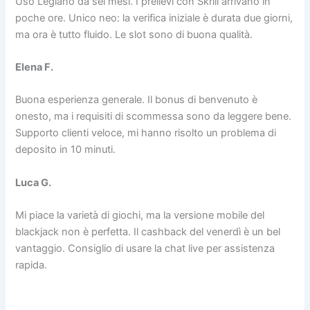
Uso Legiano da sei mesi. I prelievi con Skrill arrivano in
poche ore. Unico neo: la verifica iniziale è durata due giorni,
ma ora è tutto fluido. Le slot sono di buona qualità.
Elena F.
Buona esperienza generale. Il bonus di benvenuto è
onesto, ma i requisiti di scommessa sono da leggere bene.
Supporto clienti veloce, mi hanno risolto un problema di
deposito in 10 minuti.
Luca G.
Mi piace la varietà di giochi, ma la versione mobile del
blackjack non è perfetta. Il cashback del venerdì è un bel
vantaggio. Consiglio di usare la chat live per assistenza
rapida.