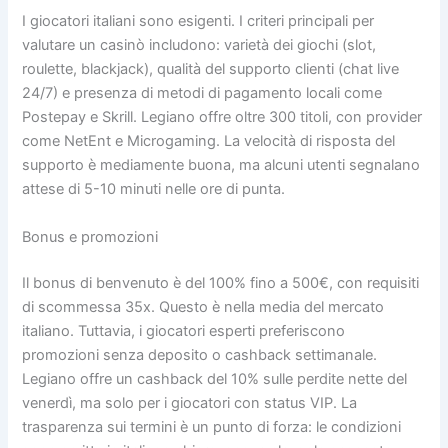
I giocatori italiani sono esigenti. I criteri principali per
valutare un casinò includono: varietà dei giochi (slot,
roulette, blackjack), qualità del supporto clienti (chat live
24/7) e presenza di metodi di pagamento locali come
Postepay e Skrill. Legiano offre oltre 300 titoli, con provider
come NetEnt e Microgaming. La velocità di risposta del
supporto è mediamente buona, ma alcuni utenti segnalano
attese di 5-10 minuti nelle ore di punta.
Bonus e promozioni
Il bonus di benvenuto è del 100% fino a 500€, con requisiti
di scommessa 35x. Questo è nella media del mercato
italiano. Tuttavia, i giocatori esperti preferiscono
promozioni senza deposito o cashback settimanale.
Legiano offre un cashback del 10% sulle perdite nette del
venerdì, ma solo per i giocatori con status VIP. La
trasparenza sui termini è un punto di forza: le condizioni