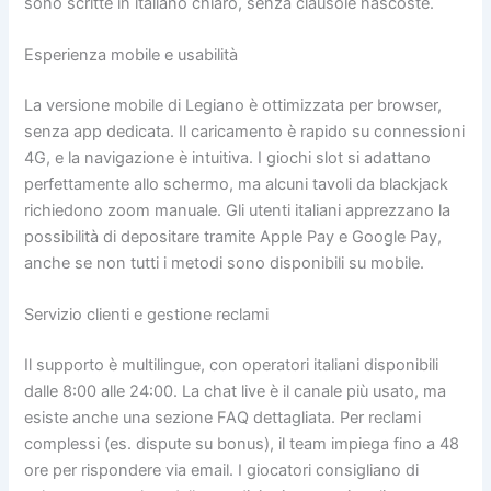
sono scritte in italiano chiaro, senza clausole nascoste.
Esperienza mobile e usabilità
La versione mobile di Legiano è ottimizzata per browser,
senza app dedicata. Il caricamento è rapido su connessioni
4G, e la navigazione è intuitiva. I giochi slot si adattano
perfettamente allo schermo, ma alcuni tavoli da blackjack
richiedono zoom manuale. Gli utenti italiani apprezzano la
possibilità di depositare tramite Apple Pay e Google Pay,
anche se non tutti i metodi sono disponibili su mobile.
Servizio clienti e gestione reclami
Il supporto è multilingue, con operatori italiani disponibili
dalle 8:00 alle 24:00. La chat live è il canale più usato, ma
esiste anche una sezione FAQ dettagliata. Per reclami
complessi (es. dispute su bonus), il team impiega fino a 48
ore per rispondere via email. I giocatori consigliano di