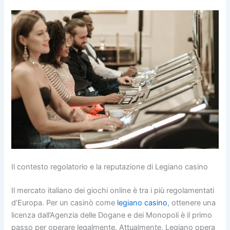
Il contesto regolatorio e la reputazione di Legiano casino
Il mercato italiano dei giochi online è tra i più regolamentati
d’Europa. Per un casinò come
legiano casino
, ottenere una
licenza dall’Agenzia delle Dogane e dei Monopoli è il primo
passo per operare legalmente. Attualmente, Legiano opera