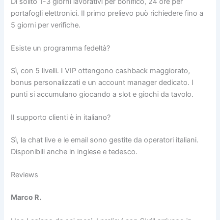
Di solito 1-3 giorni lavorativi per bonifico, 24 ore per
portafogli elettronici. Il primo prelievo può richiedere fino a
5 giorni per verifiche.
Esiste un programma fedeltà?
Sì, con 5 livelli. I VIP ottengono cashback maggiorato,
bonus personalizzati e un account manager dedicato. I
punti si accumulano giocando a slot e giochi da tavolo.
Il supporto clienti è in italiano?
Sì, la chat live e le email sono gestite da operatori italiani.
Disponibili anche in inglese e tedesco.
Reviews
Marco R.