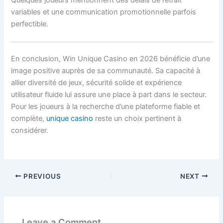
Quelques joueurs mentionnent des délais de retrait
variables et une communication promotionnelle parfois
perfectible.
En conclusion, Win Unique Casino en 2026 bénéficie d’une
image positive auprès de sa communauté. Sa capacité à
allier diversité de jeux, sécurité solide et expérience
utilisateur fluide lui assure une place à part dans le secteur.
Pour les joueurs à la recherche d’une plateforme fiable et
complète,
unique casino
reste un choix pertinent à
considérer.
PREVIOUS
NEXT
Leave a Comment