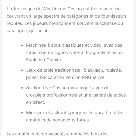
L’offre ludique de Win Unique Casino est très diversifiée,
couvrant un large spectre de catégories et de fournisseurs
réputés. Les joueurs mentionnent souvent la richesse du
catalogue, qui inclut :
Machines à sous classiques et vidéo, avec des
titres récents signés NetEnt, Pragmatic Play ou
Evolution Gaming.
Jeux de table traditionnels : blackjack, roulette,
poker, baccarat en version RNG et live.
Section Live Casino dynamique, avec des
croupiers professionnels et une variété de tables
en direct.
Mini-jeux et jackpots progressifs qui attirent les
amateurs de sensations fortes.
Les amateurs de nouveautés comme les fans des