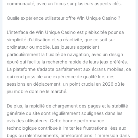
communauté, avec un focus sur plusieurs aspects clés.
Quelle expérience utilisateur offre Win Unique Casino ?
L’interface de Win Unique Casino est plébiscitée pour sa
simplicité d’utilisation et sa réactivité, que ce soit sur
ordinateur ou mobile. Les joueurs apprécient
particulièrement la fluidité de navigation, avec un design
épuré qui facilite la recherche rapide de leurs jeux préférés.
La plateforme s’adapte parfaitement aux écrans mobiles, ce
qui rend possible une expérience de qualité lors des
sessions en déplacement, un point crucial en 2026 où le
jeu mobile domine le marché.
De plus, la rapidité de chargement des pages et la stabilité
générale du site sont régulièrement soulignées dans les
avis des utilisateurs. Cette bonne performance
technologique contribue à limiter les frustrations liées aux
bugs ou ralentissements, améliorant ainsi l’immersion dans