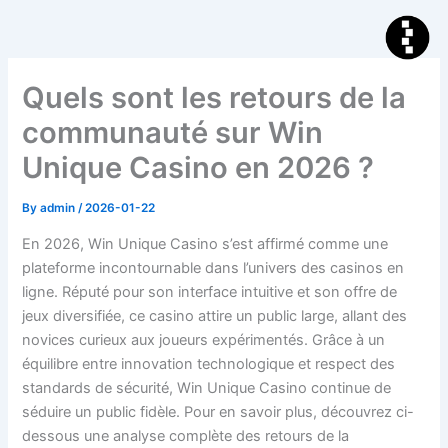
Skip
to
content
Quels sont les retours de la
communauté sur Win
Unique Casino en 2026 ?
By
admin
/
2026-01-22
En 2026, Win Unique Casino s’est affirmé comme une
plateforme incontournable dans l’univers des casinos en
ligne. Réputé pour son interface intuitive et son offre de
jeux diversifiée, ce casino attire un public large, allant des
novices curieux aux joueurs expérimentés. Grâce à un
équilibre entre innovation technologique et respect des
standards de sécurité, Win Unique Casino continue de
séduire un public fidèle. Pour en savoir plus, découvrez ci-
dessous une analyse complète des retours de la