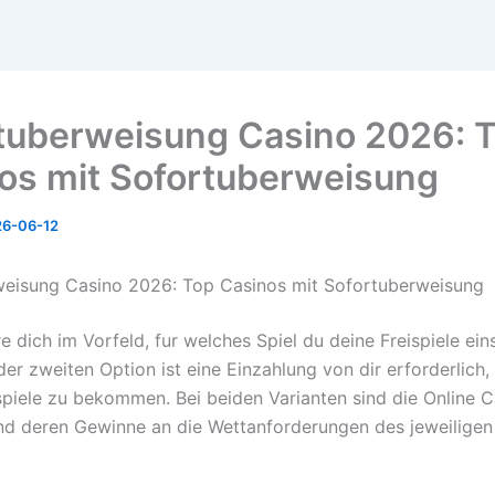
tuberweisung Casino 2026: 
os mit Sofortuberweisung
6-06-12
eisung Casino 2026: Top Casinos mit Sofortuberweisung
e dich im Vorfeld, fur welches Spiel du deine Freispiele ein
der zweiten Option ist eine Einzahlung von dir erforderlich,
spiele zu bekommen. Bei beiden Varianten sind die Online C
und deren Gewinne an die Wettanforderungen des jeweiligen