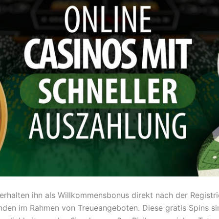
rhalten ihn als Willkommensbonus direkt nach der Registri
den im Rahmen von Treueangeboten. Diese gratis Spins si