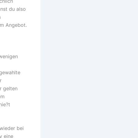
chlich
nst du also
n
em Angebot.
 wenigen
sgewahlte
r
r gelten
em
nie?t
wieder bei
v eine