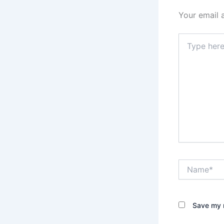
Your email 
Type
here..
Name*
Save my n