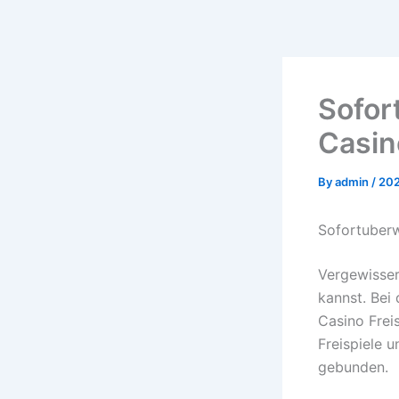
Skip
to
content
Sofor
Casin
By
admin
/
202
Sofortuberw
Vergewisser
kannst. Bei 
Casino Frei
Freispiele 
gebunden.