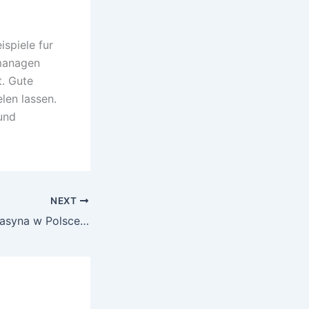
spiele fur
managen
t. Gute
len lassen.
und
NEXT
Najlepsze nowe kasyna w Polsce z depozytem 10 zł w 2023 roku