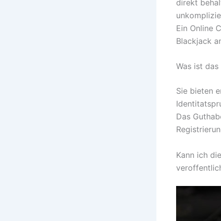
direkt beha
unkomplizie
Ein Online 
Blackjack a
Was ist das
Sie bieten 
Identitatsp
Das Guthabe
Registrieru
Kann ich di
veroffentli