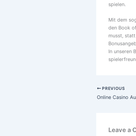
spielen.
Mit dem sog
den Book o
musst, statt
Bonusangebo
In unseren 
spielerfreun
PREVIOUS
Leave a