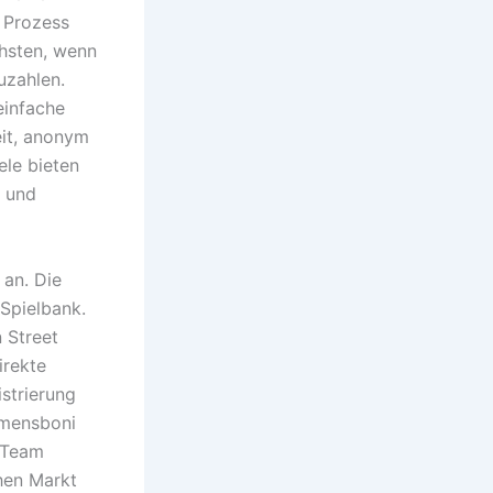
n Prozess
hsten, wenn
uzahlen.
einfache
eit, anonym
ele bieten
e und
 an. Die
 Spielbank.
 Street
irekte
strierung
mmensboni
 Team
hen Markt