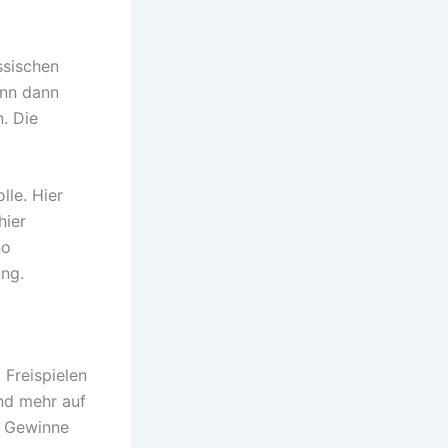
ssischen
ann dann
. Die
lle. Hier
hier
no
ung.
 Freispielen
nd mehr auf
u Gewinne