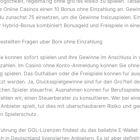
oglichkeit, regelma?ig ohne gro?es Risiko zu spielen. Tatsa
ge Online Casinos einen 10 Bonus ohne Einzahlung an. Gewin
du zunachst 75 einsetzen, um die Gewinne freizuspielen. Ei
 Hybrid-Bonus kombiniert Bonusgeld und Freispiele in ein
gestellten Fragen uber Boni ohne Einzahlung
Sie konnen sofort spielen und Ihre Gewinne im Anschluss in
zahlen. Im Casino ohne Konto-Anmeldung konnen Sie ohne
ng spielen. Das Guthaben oder die Freispiele konnen fur au
tzt werden. Ja, Glucksspielgewinne sind fur den Gro?teil de
schen Spieler steuerfrei. Ausnahmen konnen fur Berufsspiele
ehlen wir, einen Steuerberater zu konsultieren. Wer bei ein
 Anbieter spielt, tut dies mit uberschaubarem Risiko und ge
n Spielerschutz.
nfuhrung der GGL-Lizenzen findest du das beliebte E-Wallet 
ch in Deutschland lizenzierten Anbietern. Es ist aber definiti