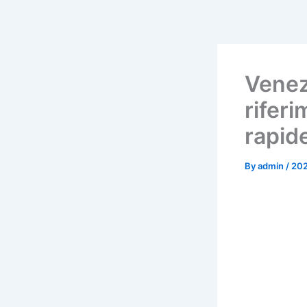
Skip
to
content
Venezi
rifer
rapide
By
admin
/
202