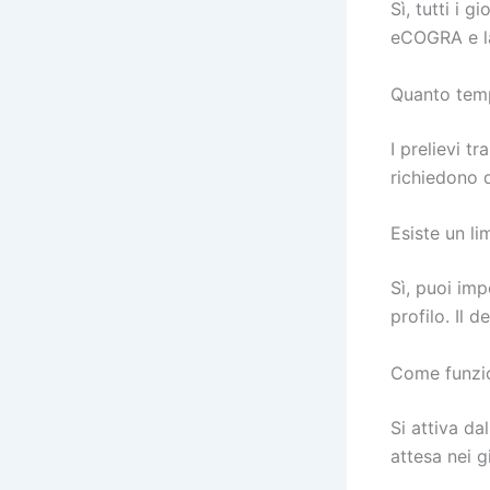
Sì, tutti i 
eCOGRA e la
Quanto temp
I prelievi t
richiedono d
Esiste un li
Sì, puoi imp
profilo. Il 
Come funzio
Si attiva da
attesa nei 