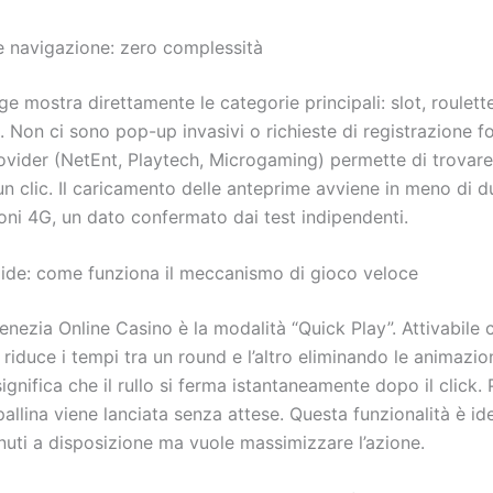
 e navigazione: zero complessità
 mostra direttamente le categorie principali: slot, roulett
e. Non ci sono pop-up invasivi o richieste di registrazione fo
rovider (NetEnt, Playtech, Microgaming) permette di trovare 
 un clic. Il caricamento delle anteprime avviene in meno di 
oni 4G, un dato confermato dai test indipendenti.
pide: come funziona il meccanismo di gioco veloce
Venezia Online Casino è la modalità “Quick Play”. Attivabile 
, riduce i tempi tra un round e l’altro eliminando le animazio
 significa che il rullo si ferma istantaneamente dopo il click. 
 pallina viene lanciata senza attese. Questa funzionalità è id
nuti a disposizione ma vuole massimizzare l’azione.