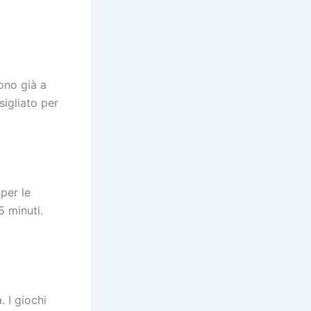
ono già a
sigliato per
per le
5 minuti.
. I giochi