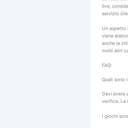
live, consid
servizio cl
Un aspetto r
viene elabo
anche la ch
molti altri c
FAQ:
Quali sono i
Devi avere a
verifica. La
I giochi son