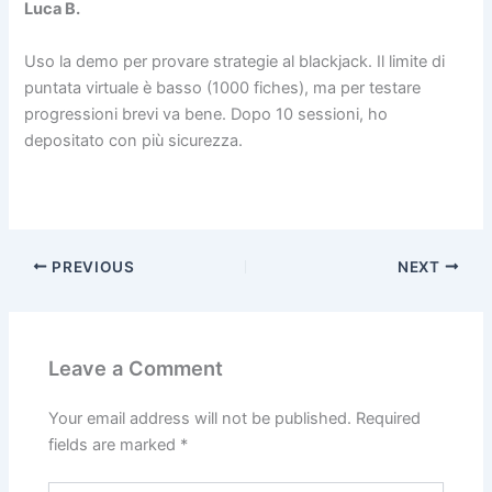
Luca B.
Uso la demo per provare strategie al blackjack. Il limite di
puntata virtuale è basso (1000 fiches), ma per testare
progressioni brevi va bene. Dopo 10 sessioni, ho
depositato con più sicurezza.
PREVIOUS
NEXT
Leave a Comment
Your email address will not be published.
Required
fields are marked
*
Type