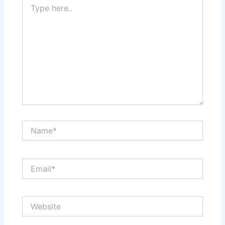
here..
Name*
Email*
Website