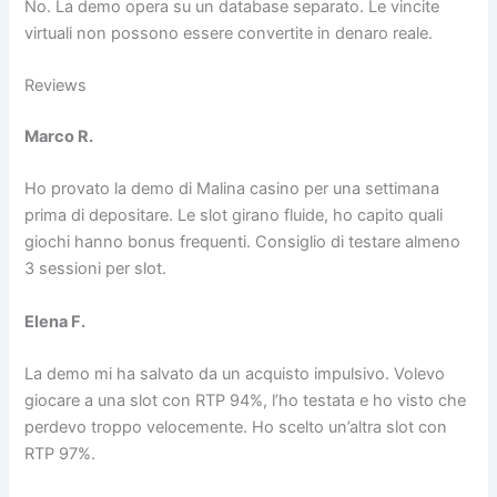
No. La demo opera su un database separato. Le vincite
virtuali non possono essere convertite in denaro reale.
Reviews
Marco R.
Ho provato la demo di Malina casino per una settimana
prima di depositare. Le slot girano fluide, ho capito quali
giochi hanno bonus frequenti. Consiglio di testare almeno
3 sessioni per slot.
Elena F.
La demo mi ha salvato da un acquisto impulsivo. Volevo
giocare a una slot con RTP 94%, l’ho testata e ho visto che
perdevo troppo velocemente. Ho scelto un’altra slot con
RTP 97%.