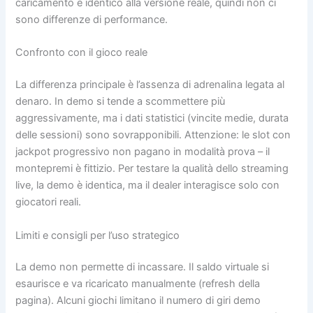
caricamento è identico alla versione reale, quindi non ci
sono differenze di performance.
Confronto con il gioco reale
La differenza principale è l’assenza di adrenalina legata al
denaro. In demo si tende a scommettere più
aggressivamente, ma i dati statistici (vincite medie, durata
delle sessioni) sono sovrapponibili. Attenzione: le slot con
jackpot progressivo non pagano in modalità prova – il
montepremi è fittizio. Per testare la qualità dello streaming
live, la demo è identica, ma il dealer interagisce solo con
giocatori reali.
Limiti e consigli per l’uso strategico
La demo non permette di incassare. Il saldo virtuale si
esaurisce e va ricaricato manualmente (refresh della
pagina). Alcuni giochi limitano il numero di giri demo