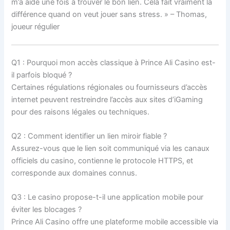
m’a aidé une fois à trouver le bon lien. Cela fait vraiment la
différence quand on veut jouer sans stress. » – Thomas,
joueur régulier
Q1 : Pourquoi mon accès classique à Prince Ali Casino est-
il parfois bloqué ?
Certaines régulations régionales ou fournisseurs d’accès
internet peuvent restreindre l’accès aux sites d’iGaming
pour des raisons légales ou techniques.
Q2 : Comment identifier un lien miroir fiable ?
Assurez-vous que le lien soit communiqué via les canaux
officiels du casino, contienne le protocole HTTPS, et
corresponde aux domaines connus.
Q3 : Le casino propose-t-il une application mobile pour
éviter les blocages ?
Prince Ali Casino offre une plateforme mobile accessible via