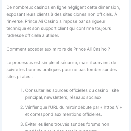
De nombreux casinos en ligne négligent cette dimension,
exposant leurs clients à des sites clones non officiels. À
l’inverse, Prince Ali Casino s’impose par sa rigueur
technique et son support client qui confirme toujours
l’adresse officielle à utiliser.
Comment accéder aux miroirs de Prince Ali Casino ?
Le processus est simple et sécurisé, mais il convient de
suivre les bonnes pratiques pour ne pas tomber sur des
sites pirates :
Consulter les sources officielles du casino : site
principal, newsletters, réseaux sociaux.
Vérifier que l’URL du miroir débute par « https:// »
et correspond aux mentions officielles.
Éviter les liens trouvés sur des forums non