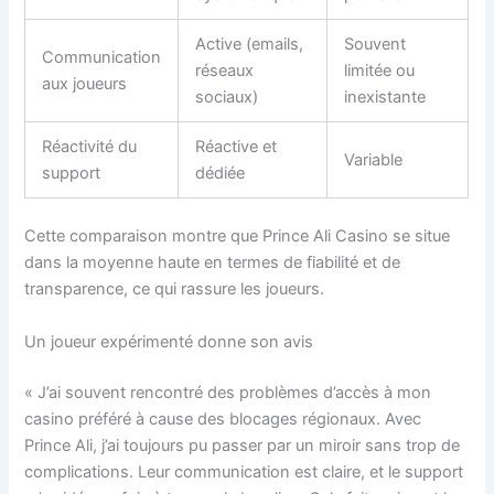
Active (emails,
Souvent
Communication
réseaux
limitée ou
aux joueurs
sociaux)
inexistante
Réactivité du
Réactive et
Variable
support
dédiée
Cette comparaison montre que Prince Ali Casino se situe
dans la moyenne haute en termes de fiabilité et de
transparence, ce qui rassure les joueurs.
Un joueur expérimenté donne son avis
« J’ai souvent rencontré des problèmes d’accès à mon
casino préféré à cause des blocages régionaux. Avec
Prince Ali, j’ai toujours pu passer par un miroir sans trop de
complications. Leur communication est claire, et le support