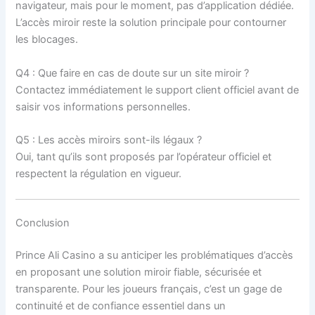
navigateur, mais pour le moment, pas d’application dédiée.
L’accès miroir reste la solution principale pour contourner
les blocages.
Q4 : Que faire en cas de doute sur un site miroir ?
Contactez immédiatement le support client officiel avant de
saisir vos informations personnelles.
Q5 : Les accès miroirs sont-ils légaux ?
Oui, tant qu’ils sont proposés par l’opérateur officiel et
respectent la régulation en vigueur.
Conclusion
Prince Ali Casino a su anticiper les problématiques d’accès
en proposant une solution miroir fiable, sécurisée et
transparente. Pour les joueurs français, c’est un gage de
continuité et de confiance essentiel dans un