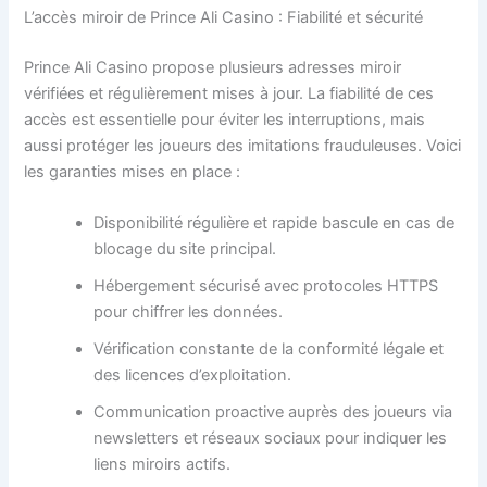
L’accès miroir de Prince Ali Casino : Fiabilité et sécurité
Prince Ali Casino propose plusieurs adresses miroir
vérifiées et régulièrement mises à jour. La fiabilité de ces
accès est essentielle pour éviter les interruptions, mais
aussi protéger les joueurs des imitations frauduleuses. Voici
les garanties mises en place :
Disponibilité régulière et rapide bascule en cas de
blocage du site principal.
Hébergement sécurisé avec protocoles HTTPS
pour chiffrer les données.
Vérification constante de la conformité légale et
des licences d’exploitation.
Communication proactive auprès des joueurs via
newsletters et réseaux sociaux pour indiquer les
liens miroirs actifs.