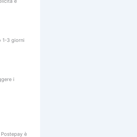
licità e
 1-3 giorni
gere i
n Postepay è