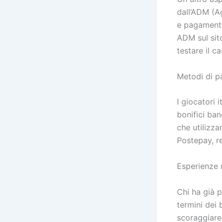
dall’ADM (A
e pagamenti
ADM sul sito
testare il c
Metodi di pa
I giocatori 
bonifici ban
che utilizz
Postepay, re
Esperienze r
Chi ha già p
termini dei
scoraggiare 