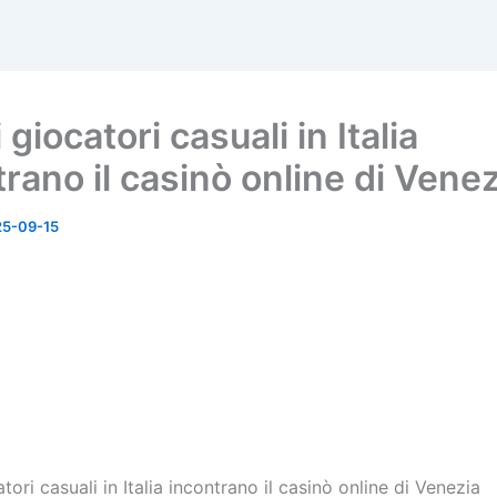
 giocatori casuali in Italia
rano il casinò online di Vene
5-09-15
tori casuali in Italia incontrano il casinò online di Venezia