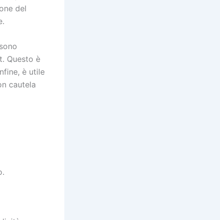
ione del
e.
 sono
t. Questo è
fine, è utile
on cautela
o.