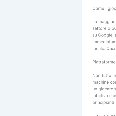
Come i gioc
La maggior p
settore o pu
su Google, a
immediatamen
locale. Ques
Piattaforme 
Non tutte le
machine con 
un giocator
intuitiva e 
principiant
Un altro asp