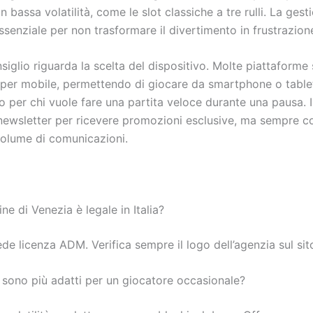
n bassa volatilità, come le slot classiche a tre rulli. La gest
ssenziale per non trasformare il divertimento in frustrazion
siglio riguarda la scelta del dispositivo. Molte piattaforme
 per mobile, permettendo di giocare da smartphone o table
 per chi vuole fare una partita veloce durante una pausa. In
a newsletter per ricevere promozioni esclusive, ma sempre c
 volume di comunicazioni.
ine di Venezia è legale in Italia?
ede licenza ADM. Verifica sempre il logo dell’agenzia sul sit
i sono più adatti per un giocatore occasionale?