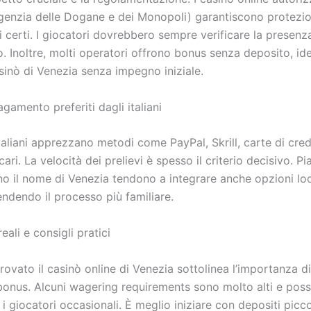
genzia delle Dogane e dei Monopoli) garantiscono protezio
 certi. I giocatori dovrebbero sempre verificare la presenz
. Inoltre, molti operatori offrono bonus senza deposito, ide
asinò di Venezia senza impegno iniziale.
gamento preferiti dagli italiani
italiani apprezzano metodi come PayPal, Skrill, carte di cred
cari. La velocità dei prelievi è spesso il criterio decisivo. P
ano il nome di Venezia tendono a integrare anche opzioni lo
ndendo il processo più familiare.
eali e consigli pratici
rovato il casinò online di Venezia sottolinea l’importanza di
 bonus. Alcuni wagering requirements sono molto alti e pos
i giocatori occasionali. È meglio iniziare con depositi picco