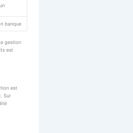
un
on banque
la gestion
ts est
tion est
x. Sur
dité