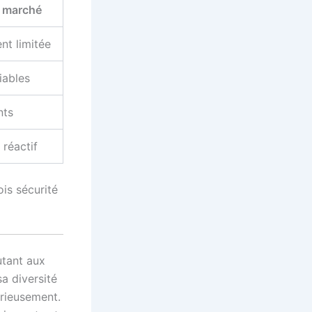
 marché
nt limitée
iables
nts
réactif
ois sécurité
utant aux
a diversité
érieusement.