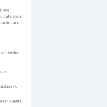
 à une
 du catalogue
cortiquons
x de casino
autres
lackjack),
urer qualité