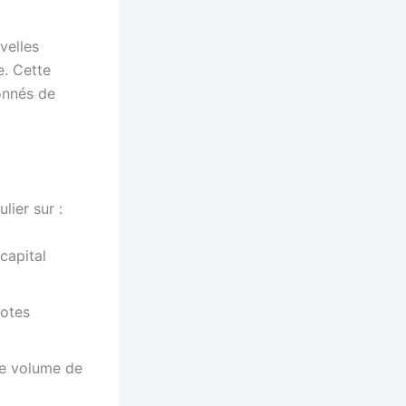
velles
. Cette
ionnés de
lier sur :
capital
cotes
le volume de