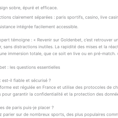
ign sobre, épuré et efficace.
tions clairement séparées : paris sportifs, casino, live casi
istance intégrée facilement accessible.
xpert témoigne : « Revenir sur Goldenbet, c’est retrouver 
ir, sans distractions inutiles. La rapidité des mises et la réact
une immersion totale, que ce soit en live ou en pré-match. 
et : les questions essentielles
 est-il fiable et sécurisé ?
eforme est régulée en France et utilise des protocoles de c
pour garantir la confidentialité et la protection des donné
es de paris puis-je placer ?
 parier sur de nombreux sports, des plus populaires comm