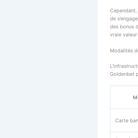
Cependant, 
de s’engager
des bonus d
vraie valeur
Modalités d
L’infrastruc
Goldenbet p
M
Carte ban