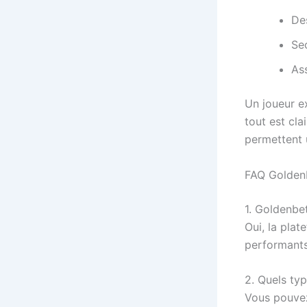
Des
Sec
Ass
Un joueur e
tout est cla
permettent 
FAQ Goldenb
1. Goldenbet
Oui, la plat
performants 
2. Quels typ
Vous pouvez