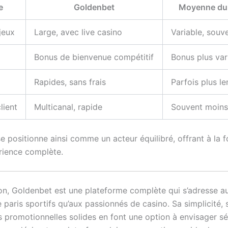
e
Goldenbet
Moyenne du
jeux
Large, avec live casino
Variable, souve
Bonus de bienvenue compétitif
Bonus plus var
Rapides, sans frais
Parfois plus le
lient
Multicanal, rapide
Souvent moins 
 positionne ainsi comme un acteur équilibré, offrant à la f
rience complète.
on, Goldenbet est une plateforme complète qui s’adresse a
paris sportifs qu’aux passionnés de casino. Sa simplicité, s
es promotionnelles solides en font une option à envisager s