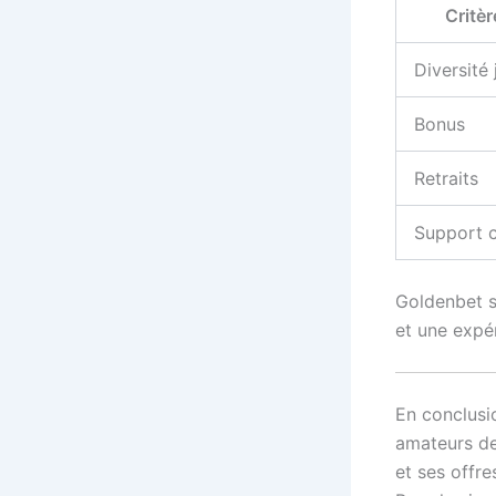
Critèr
Diversité 
Bonus
Retraits
Support c
Goldenbet se
et une expé
En conclusi
amateurs de 
et ses offr